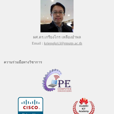
ผศ.ดร.เกรียงไกร เหลืองอำพล
Email :
kriengkri.l@rmutp.ac.th
ความร่วมมือทางวิชาการ